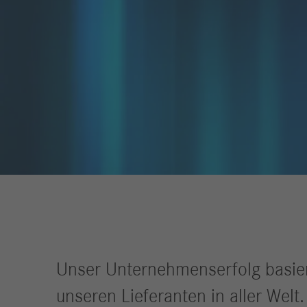
Überprüfung der
Lieferanten
Nachhaltigkeit in der
Lieferkette
Dialog und
Qualifizierung
Unser Unternehmenserfolg basier
unseren Lieferanten in aller Welt