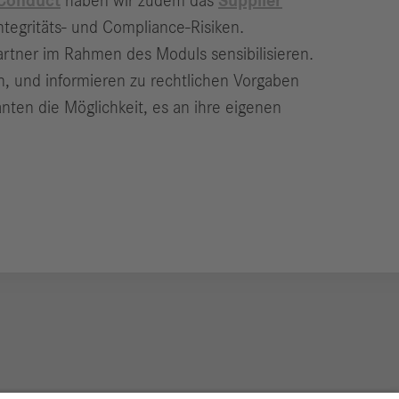
 Conduct
haben wir zudem das
Supplier
tegritäts- und Compliance-Risiken.
artner im Rahmen des Moduls sensibilisieren.
n, und informieren zu rechtlichen Vorgaben
nten die Möglichkeit, es an ihre eigenen