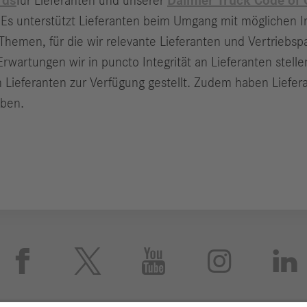
rds
für Lieferanten und unserer
Daimler Truck Code of
 Es unterstützt Lieferanten beim Umgang mit möglichen In
hemen, für die wir relevante Lieferanten und Vertriebsp
wartungen wir in puncto Integrität an Lieferanten stelle
 Lieferanten zur Verfügung gestellt. Zudem haben Liefera
eben.




