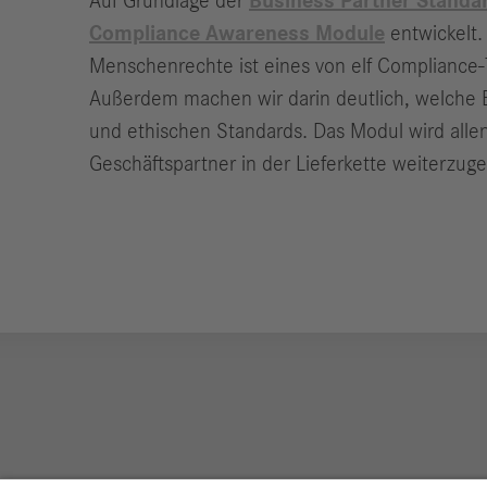
Auf Grundlage der
Business Partner Standa
Compliance Awareness Module
entwickelt.
Menschenrechte ist eines von elf Compliance-T
Außerdem machen wir darin deutlich, welche Er
und ethischen Standards. Das Modul wird allen
Geschäftspartner in der Lieferkette weiterzug