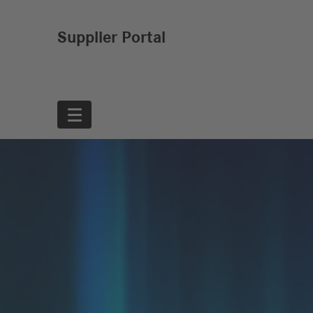
Supplier Portal
Startseite
News
Einkauf
Nachhaltigkeit
Daimler Truck
Standards und
Einkaufssystem proQ
Anforderungen